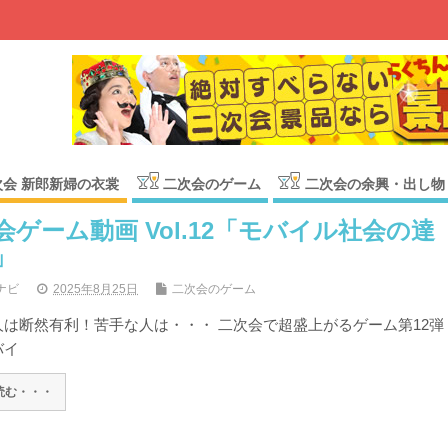
次会 新郎新婦の衣裳
二次会のゲーム
二次会の余興・出し物
会ゲーム動画 Vol.12「モバイル社会の達
」
ナビ
2025年8月25日
二次会のゲーム
人は断然有利！苦手な人は・・・ 二次会で超盛上がるゲーム第12弾
バイ
読む・・・