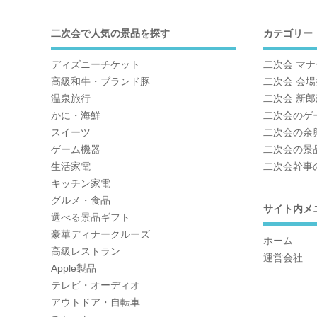
二次会で人気の景品を探す
カテゴリー
ディズニーチケット
二次会 マ
高級和牛・ブランド豚
二次会 会
温泉旅行
二次会 新
かに・海鮮
二次会のゲ
スイーツ
二次会の余
ゲーム機器
二次会の景
生活家電
二次会幹事
キッチン家電
グルメ・食品
サイト内メ
選べる景品ギフト
豪華ディナークルーズ
ホーム
高級レストラン
運営会社
Apple製品
テレビ・オーディオ
アウトドア・自転車