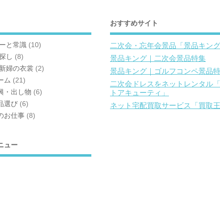
おすすめサイト
ナーと常識
(10)
二次会・忘年会景品「景品キン
場探し
(8)
景品キング｜二次会景品特集
郎新婦の衣裳
(2)
景品キング｜ゴルフコンペ景品
ーム
(21)
二次会ドレスをネットレンタル
興・出し物
(6)
トアキューティ」
品選び
(6)
ネット宅配買取サービス「買取
のお仕事
(8)
ニュー