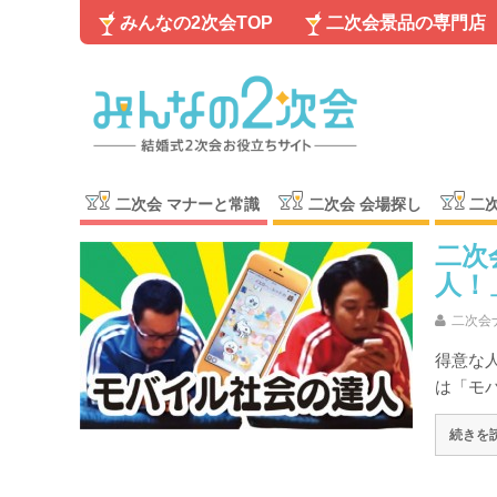
みんなの2次会TOP
二次会景品の専門店
二次会 マナーと常識
二次会 会場探し
二
二次
人！
二次会
得意な
は「モ
続きを