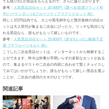
ても残り9人が景品をもらえるので、さらに盛り上がります。
参考：
人気景品10点セット 30,000円《選べる!全国ブランド和
牛/ハーゲンダッツ&フルーツティアラアイスセット 他》
同じく3万円以内でも、カニや黒毛和牛など贅沢食材の10点セ
ットは大人世代が集まる二次会にぴったり。リッチな気分にな
れる景品なら、誰もがもらって嬉しいものです。
参考：
人気景品10点セット 29,800円《姿ずわいがに/銀座千疋
屋 プチフルーツタルト 他》
こうした二次会景品セットは、インターネットから検索するこ
とができます。昨今は幹事が手間いらずの多彩なセットがある
ので、集まるゲストや二次会の内容に合わせて賢くチョイスし
てみてはいかがでしょうか。誰もがもらって嬉しい景品を選ぶ
ことが、二次会の成功のカギのひとつです。
関連記事