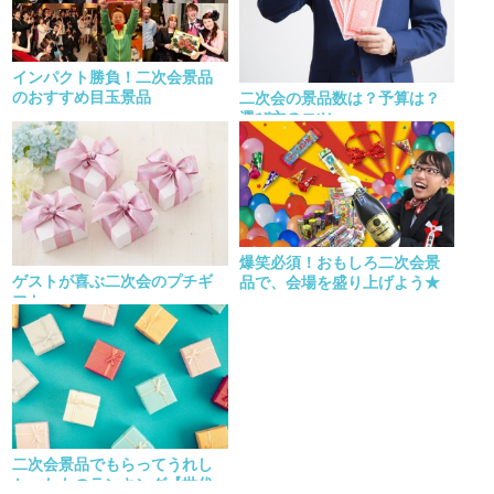
インパクト勝負！二次会景品
のおすすめ目玉景品
二次会の景品数は？予算は？
選び方のコツ
爆笑必須！おもしろ二次会景
ゲストが喜ぶ二次会のプチギ
品で、会場を盛り上げよう★
フト
二次会景品でもらってうれし
かったものランキング【世代