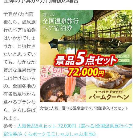
全体の予算が7万円前後の場合
予算が7万円前
後なら、温泉旅
行のペア宿泊券
はいかがでしょ
うか。日頃行き
たいと思ってい
ても、なかなか
贅沢な温泉旅行
には行けないも
の。全国各地の
有名温泉地から
選べるプランな
女性に人気！選べる温泉旅行ペア宿泊券入りのセット
ら、さらに喜ば
れます。
参考：
人気景品5点セット 72,000円《選べる!全国温泉旅行ペア
宿泊券/さくらポークモモしゃぶしゃぶ用 他》