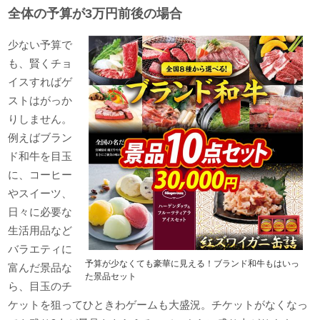
全体の予算が3万円前後の場合
少ない予算で
も、賢くチョ
イスすればゲ
ストはがっか
りしません。
例えばブラン
ド和牛を目玉
に、コーヒー
やスイーツ、
日々に必要な
生活用品など
バラエティに
予算が少なくても豪華に見える！ブランド和牛もはいっ
富んだ景品な
た景品セット
ら、目玉のチ
ケットを狙ってひときわゲームも大盛況。チケットがなくなっ