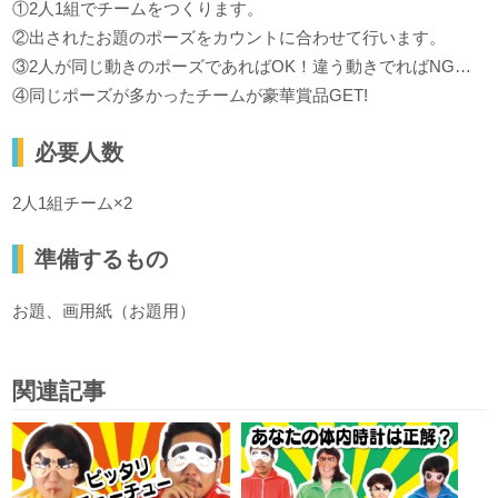
①2人1組でチームをつくります。
②出されたお題のポーズをカウントに合わせて行います。
③2人が同じ動きのポーズであればOK！違う動きでればNG…
④同じポーズが多かったチームが豪華賞品GET!
必要人数
2人1組チーム×2
準備するもの
お題、画用紙（お題用）
関連記事