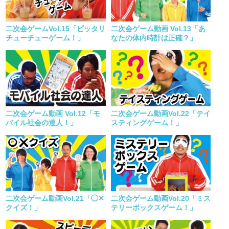
二次会ゲームVol.15「ピッタリ
二次会ゲーム動画 Vol.13「あ
チューチューゲーム！」
なたの体内時計は正確？」
二次会ゲーム動画 Vol.12「モ
二次会ゲーム動画Vol.22「テイ
バイル社会の達人！」
スティングゲーム！」
二次会ゲーム動画Vol.21「◯✕
二次会ゲーム動画Vol.20「ミス
クイズ！」
テリーボックスゲーム！」